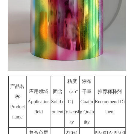
粘度
涂布
产品名
应用领域
固含
（25°
干量
推荐稀释剂
称
Application
Solid c
C）
Coatin
Recommend Di
Product
field
ontent
Viscosi
g Quan
luent
name
ty
tity
复合色层
270±1
PP-001A:PP-00